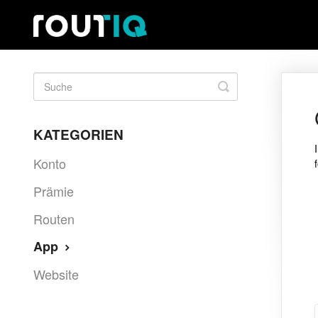
Suche
umschalten
KATEGORIEN
Konto
Prämie
Routen
App
Website